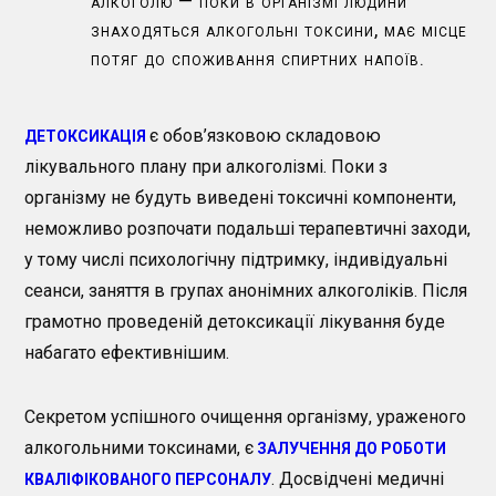
алкоголю — поки в організмі людини
знаходяться алкогольні токсини, має місце
потяг до споживання спиртних напоїв.
є обов’язковою складовою
ДЕТОКСИКАЦІЯ
лікувального плану при алкоголізмі. Поки з
організму не будуть виведені токсичні компоненти,
неможливо розпочати подальші терапевтичні заходи,
у тому числі психологічну підтримку, індивідуальні
сеанси, заняття в групах анонімних алкоголіків. Після
грамотно проведеній детоксикації лікування буде
набагато ефективнішим.
Секретом успішного очищення організму, ураженого
алкогольними токсинами, є
ЗАЛУЧЕННЯ ДО РОБОТИ
. Досвідчені медичні
КВАЛІФІКОВАНОГО ПЕРСОНАЛУ