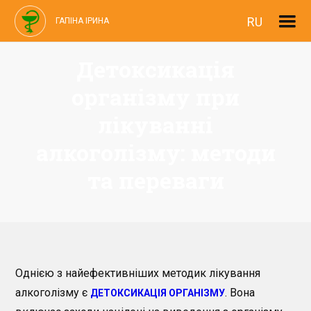
RU
ГАПІНА ІРИНА
Детоксикація
організму при
лікуванні
алкоголізму: методи
та переваги
Однією з найефективніших методик лікування
алкоголізму є
. Вона
ДЕТОКСИКАЦІЯ ОРГАНІЗМУ