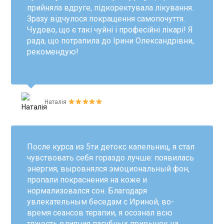
прийняла вдруге, підкоректувала лікування.
Зразу відчулося покращення самопочуття.
Чудово, що є такі чуйні і професійні лікарі! Я
рада, що потрапила до Ірини Олександрівни,
рекомендую!
Наталія
После курса из 5ти детокс капельниц, я стал
чувствовать себя гораздо лучше: появилась
энергия, выровнялся эмоциональный фон,
пропали покраснения на коже и
нормализовался сон. Благодаря
увлекательным беседам с Ириной, во-
время сеансов терапии, я осознал всю
тяжесть влияния пагубных привычек на