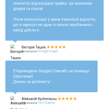
повністю відповідали прайсу. Це викликає
довіру та спокій.
Після консультації у мене з'явилося відчуття,
що я нарешті не одна зі своєю проблемою і
вихід дійсно є.
Вікторія Тацюк
Google maps
Посилання
(Переведено Google) Спасибо за помощь!
(Оригинал)
Дякую за допомогу!
Aleksandr Kycheriavuu
Гугл Карти
Посилання