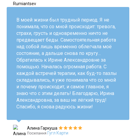
В моей жизни был трудный период. Я не
понимала, что со мной происходит: тревога,
страхи, грусть и одновременно ничто не
предвещает беды. Самостоятельная работа
над собой лишь временно облегчала моё
состояние, а дальше снова по кругу...
Обратилась к Ирине Александровне за
помощью. Началась огромная работа. С
каждой встречей терапии, как буд-то пазлы
складывались, я уже понимала что со мной
и почему происходит, и самое главное, я
знаю что с этим делать! Благодарю, Ирина
Александровна, за ваш не лёгкий труд!
Спасибо, я снова радуюсь жизни!
Aлина Гаркуша
Гугл Карти
Посилання