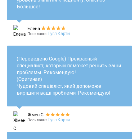
Большое!
Елена
Гугл Карти
Посилання
(Переведено Google) Прекрасный
специалист, который поможет решить ваши
проблемы. Рекомендую!
(Оригинал)
Чудовий спеціаліст, який допоможе
вирішити ваші проблеми. Рекомендую!
Жмен С.
Гугл Карти
Посилання