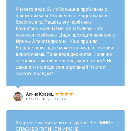
У моего дяди были большие проблемы с
алкоголизмом. Его жена не выдержала и
бросила его. Решать эту проблему
пришлось моей маме. Алкоголизм - это
ужасная проблема. Дядя проходил лечение у
Ирины Александровны. Уже прошло
больше полугода с момента начала лечения
алкоголизма. Пока дядя держится. Конечно
тревожит главный вопрос, на долго ли?! Но
даже эти полгода уже огромный "глоток
чистого воздуха".
Алина Кравец
Гугл Карти
Посилання
Хочу ещё раз выразить от души ОГРОМНОЕ
СПАСИБО ГАПИНОЙ ИРИНЕ