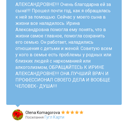
АЛЕКСАНДРОВНЕ!!! Очень благодарна ей за
сына!!! Прошел почти год, как я обращалась
к ней за помощью. Сейчас у моего сына в
жизни все наладилось. Ирина
Александровна помогла ему понять, что в
жизни самое главное, помогла сохранить
его семью. Он работает, наладились
отношения с детьми и женой. Советую всем
у кого в семье есть проблемы у родных или
близких людей с наркоманией или
алкоголизмом, ОБРАЩАЙТЕСЬ К ИРИНЕ
АЛЕКСАНДРОВНЕ!!! ОНА ЛУЧШИЙ ВРАЧ И
ПРОФЕССИОНАЛ СВОЕГО ДЕЛА И ВООБЩЕ
ЧЕЛОВЕК- ДУША!!!
Olena Komagorova
Гугл Карти
Посилання