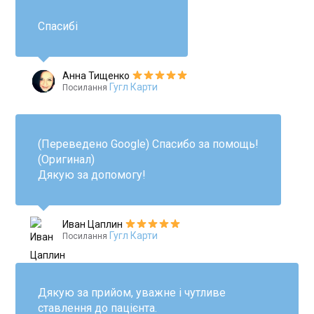
Спасибі
Анна Тищенко
Гугл Карти
Посилання
(Переведено Google) Спасибо за помощь!
(Оригинал)
Дякую за допомогу!
Иван Цаплин
Гугл Карти
Посилання
Дякую за прийом, уважне і чутливе
ставлення до пацієнта.