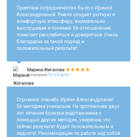
Приятное сотрудничество было с Ириной
Александровной. Умело создаёт уютную и
комфортную атмосферу, внимательно
выслушивая и понимая. Её отношенение
помогает расслабиться и довериться. Очень
благодарна за такой подход и
положительный результат.
Марина Жигалова
Гугл Карти
Посилання
Огромное спасибо Ирине Александровне!
Её методика уникальна. На протяжении двух
лет лечения болезни родственника с
помощью других методик, уверенна, что
сейчас результат будет положительным и
надолго! Рекомендации по работе над собой