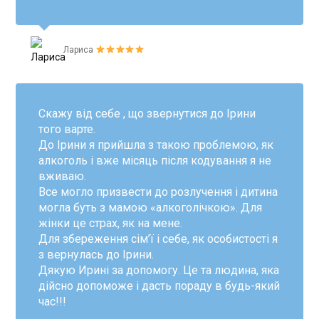
Лариса
Скажу від себе , що звернутися до Ірини
того варте.
До Ірини я прийшла з такою проблемою, як
алкоголь і вже місяць після кодування я не
вживаю.
Все могло призвести до розлучення і дитина
могла буть з мамою «алкоголічкою». Для
жінки це страх, як на мене.
Для збереження сім’ї і себе, як особистості я
з вернулась до Ірини.
Дякую Ирині за допомогу. Це та людина, яка
дійсно допоможе і дасть пораду в будь-який
час!!!