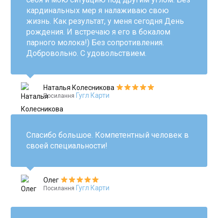
кардинальных мер я налаживаю свою
жизнь. Как результат, у меня сегодня День
рождения. И встречаю я его в бокалом
парного молока!) Без сопротивления.
Добровольно. С удовольствием.
Наталья Колесникова
Гугл Карти
Посилання
Спасибо большое. Компетентный человек в
своей специальности!
Олег
Гугл Карти
Посилання