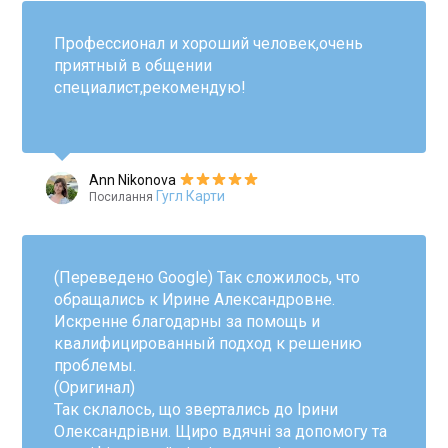
Профессионал и хороший человек,очень
приятный в общении
специалист,рекомендую!
Ann Nikonova
Гугл Карти
Посилання
(Переведено Google) Так сложилось, что
обращались к Ирине Александровне.
Искренне благодарны за помощь и
квалифицированный подход к решению
проблемы.
(Оригинал)
Так склалось, що звертались до Ірини
Олександрівни. Щиро вдячні за допомогу та