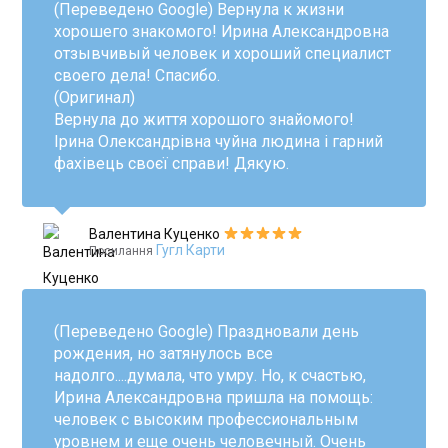
(Переведено Google) Вернула к жизни
хорошего знакомого! Ирина Александровна
отзывчивый человек и хороший специалист
своего дела! Спасибо.
(Оригинал)
Вернула до життя хорошого знайомого!
Ірина Олександрівна чуйна людина і гарний
фахівець своєї справи! Дякую.
Валентина Куценко
Гугл Карти
Посилання
(Переведено Google) Праздновали день
рождения, но затянулось все
надолго....думала, что умру. Но, к счастью,
Ирина Александровна пришла на помощь:
человек с высоким профессиональным
уровнем и еще очень человечный. Очень