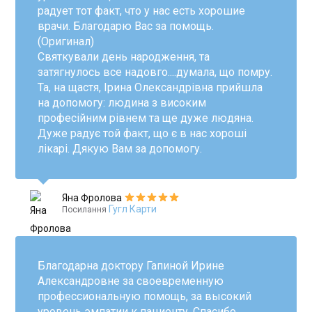
радует тот факт, что у нас есть хорошие
врачи. Благодарю Вас за помощь.
(Оригинал)
Святкували день народження, та
затягнулось все надовго....думала, що помру.
Та, на щастя, Ірина Олександрівна прийшла
на допомогу: людина з високим
професійним рівнем та ще дуже людяна.
Дуже радує той факт, що є в нас хороші
лікарі. Дякую Вам за допомогу.
Яна Фролова
Гугл Карти
Посилання
Благодарна доктору Гапиной Ирине
Александровне за своевременную
профессиональную помощь, за высокий
уровень эмпатии к пациенту. Спасибо