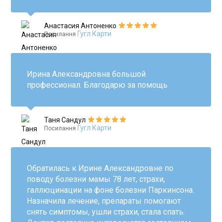
Анастасия Антоненко
Гугл Карти
Посилання
Ирина Александровна большой
профессионал. Благодарю за помощь
Таня Сандул
Гугл Карти
Посилання
Обратилась к Ирине Александровне по
поводу болезни мамы 78 лет, страхи,
галлюцинации на фоне болезни Паркинсона.
Назначила лечение, препараты помогают
снять симптомы, ушли страхи, стала спать.