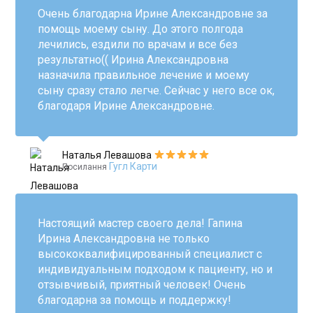
Очень благодарна Ирине Александровне за
помощь моему сыну. До этого полгода
лечились, ездили по врачам и все без
результатно(( Ирина Александровна
назначила правильное лечение и моему
сыну сразу стало легче. Сейчас у него все ок,
благодаря Ирине Александровне.
Наталья Левашова
Гугл Карти
Посилання
Настоящий мастер своего дела! Гапина
Ирина Александровна не только
высококвалифицированный специалист с
индивидуальным подходом к пациенту, но и
отзывчивый, приятный человек! Очень
благодарна за помощь и поддержку!