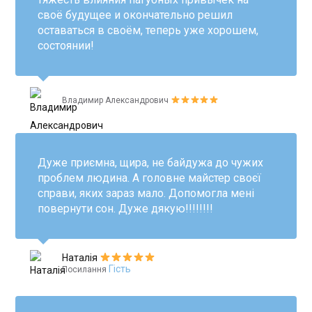
своё будущее и окончательно решил
оставаться в своём, теперь уже хорошем,
состоянии!
Владимир Александрович
Дуже приємна, щира, не байдужа до чужих
проблем людина. А головне майстер своєї
справи, яких зараз мало. Допомогла мені
повернути сон. Дуже дякую!!!!!!!!
Наталія
Гість
Посилання