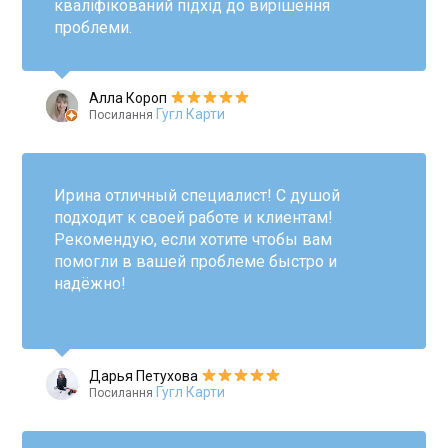
кваліфікований підхід до вирішення
проблеми.
Алла Короп
Гугл Карти
Посилання
Ирина отличный специалист! С душой
подходит к своей работе и клиентам!
Рекомендую, если хотите чтобы вам
помогли в вашей проблеме быстро и
надёжно!
Дарья Петухова
Гугл Карти
Посилання