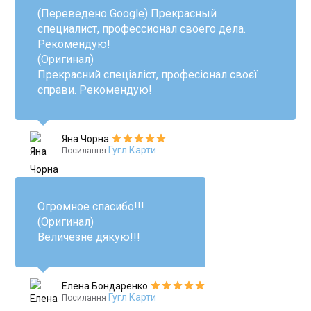
(Переведено Google) Прекрасный
специалист, профессионал своего дела.
Рекомендую!
(Оригинал)
Прекрасний спеціаліст, професіонал своєї
справи. Рекомендую!
Яна Чорна
Гугл Карти
Посилання
Огромное спасибо!!!
(Оригинал)
Величезне дякую!!!
Елена Бондаренко
Гугл Карти
Посилання