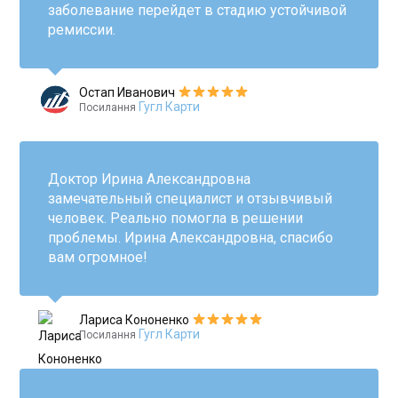
заболевание перейдет в стадию устойчивой
ремиссии.
Остап Иванович
Гугл Карти
Посилання
Доктор Ирина Александровна
замечательный специалист и отзывчивый
человек. Реально помогла в решении
проблемы. Ирина Александровна, спасибо
вам огромное!
Лариса Кононенко
Гугл Карти
Посилання