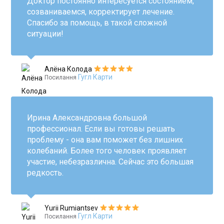
Доктор постоянно интересуется состоянием,
созваниваемся, корректирует лечение.
Спасибо за помощь, в такой сложной
ситуации!
Алёна Колода
Гугл Карти
Посилання
Ирина Александровна большой
профессионал. Если вы готовы решать
проблему - она вам поможет без лишних
колебаний. Более того человек проявляет
участие, небезразлична. Сейчас это большая
редкость.
Yurii Rumiantsev
Гугл Карти
Посилання